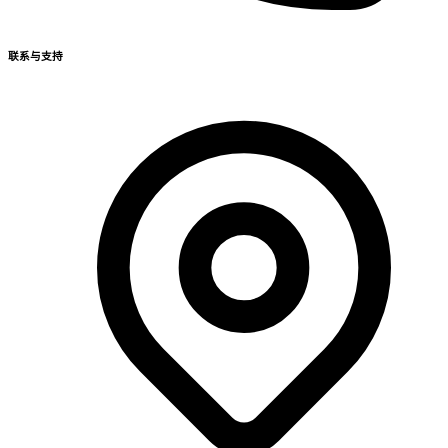
联系与支持