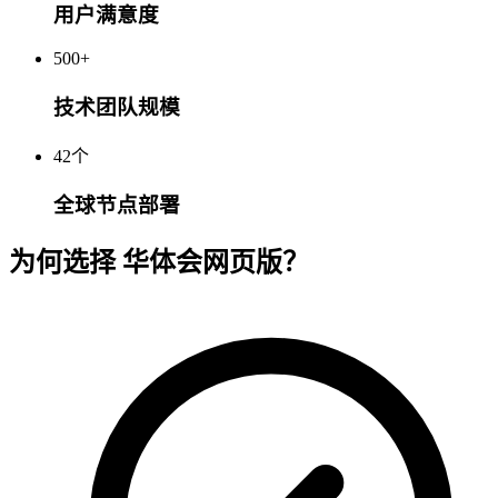
用户满意度
500+
技术团队规模
42个
全球节点部署
为何选择 华体会网页版？