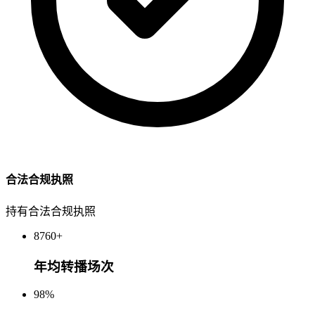
合法合规执照
持有合法合规执照
8760+
年均转播场次
98%