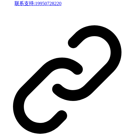
联系支持:19950728220