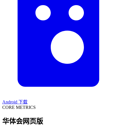
Android 下载
CORE METRICS
华体会网页版