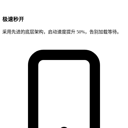
极速秒开
采用先进的底层架构，启动速度提升 50%，告别加载等待。