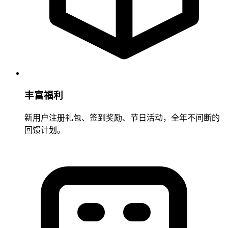
丰富福利
新用户注册礼包、签到奖励、节日活动，全年不间断的
回馈计划。