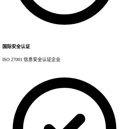
国际安全认证
ISO 27001 信息安全认证企业