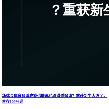
华体会体育赌博成瘾也能再也没碰过赌博？重获新生太强了，
首存100%送