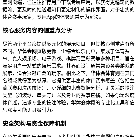
盖网页端，但往往推荐用户下载专属应用，以获得更稳定的数
据流、更及时的推送通知和更定制化的操作界面。对于忠实的
体育赛事玩家，专用App的体验通常更为沉浸。
核心服务内容的侧重点分析
尽管两个平台都提供多元化的娱乐项目，但其核心侧重点有所
不同。
华体会网页版
更像一个综合娱乐门户，集成了体育赛
事、真人娱乐场、电子游戏、棋牌乃至彩票等多种项目，旨在
满足用户一站式的娱乐需求。其界面设计通常兼顾各类游戏的
展示，适合兴趣广泛的玩家。相比之下，
华体会体育
则在其同
名领域做得更为纵深。它提供更丰富的体育赛事覆盖（包括主
流联赛和次级市场）、更详细的比赛数据分析、更灵活的投注
类型（如滚球、串关等）以及专业的赛事直播。如果你是深度
体育迷，追求专业的投注体验，
华体会体育
的专业化工具和信
息深度可能更具吸引力。
安全架构与资金保障机制
在至关重要的安全层面，两者都继承了
华体会官网
的高标准安