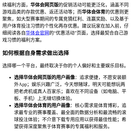
续福利方面，
华体会网页版
的促销活动可能更泛化，涵盖不同
游戏品类的存款优惠、返还活动等；而
华体会体育
的优惠则更
聚焦，如大型赛事期间的专属竞猜红利、连赢奖励、以及基于
用户体育投注习惯的个性化再存优惠。建议玩家在加入前，仔
细阅读各自
华体会官网
的“优惠活动”页面，选择最契合自己游
戏习惯的福利方案。
如何根据自身需求做出选择
选择哪一个平台，最终取决于你的个人偏好和主要娱乐目标。
选择华体会网页版的用户画像
：追求便捷，不愿安装额
外App；娱乐兴趣广泛，今天想赌球，明天可能想玩两
把老虎机或真人百家乐；喜欢在不同设备（如电脑、平
板、手机）上无缝切换体验。
选择华体会体育的用户画像
：核心需求是体育博彩，追
求最专业的赛事覆盖、最全面的数据分析和最流畅的滚
球投注体验；不介意下载专用应用以获得最佳性能；希
望获得深度聚焦于体育赛事的专属福利和服务。