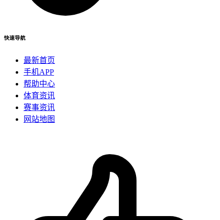
快速导航
最新首页
手机APP
帮助中心
体育资讯
赛事资讯
网站地图