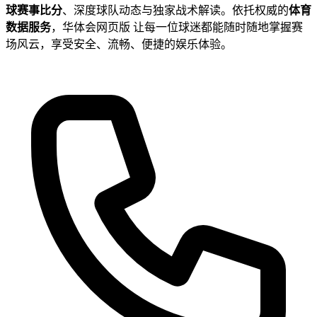
球赛事比分
、深度球队动态与独家战术解读。依托权威的
体育
数据服务
，华体会网页版 让每一位球迷都能随时随地掌握赛
场风云，享受安全、流畅、便捷的娱乐体验。