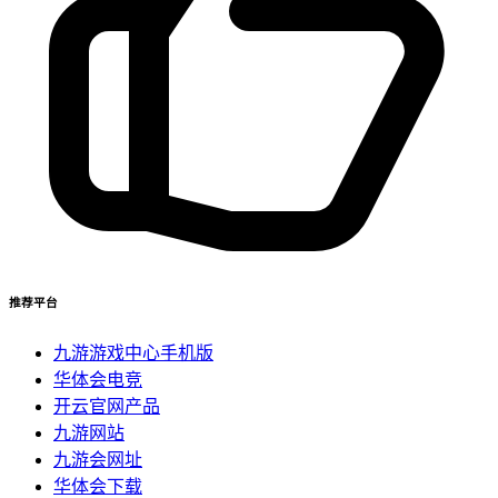
推荐平台
九游游戏中心手机版
华体会电竞
开云官网产品
九游网站
九游会网址
华体会下载