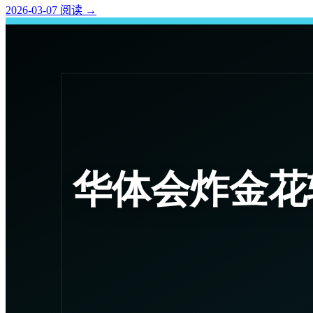
2026-03-07
阅读
→