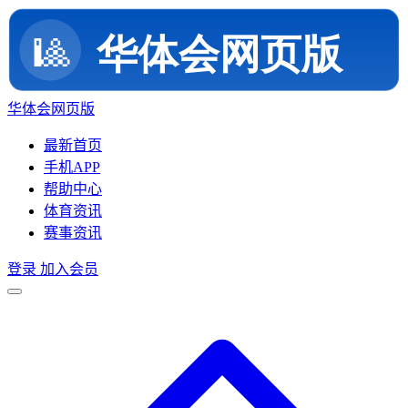
华体会网页版
最新首页
手机APP
帮助中心
体育资讯
赛事资讯
登录
加入会员