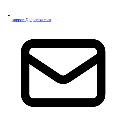
support@pepepisa.com