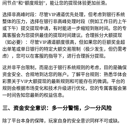
间节点”和“额度规划”，能让您的提现体验更加丝滑。
选择非高峰时段：尽管VIP通道优先处理，但考虑到银行系统
整体的压力，选择在银行非高峰处理时段（例如工作日的上午
或下午）提交提现申请，有时能进一步缩短到账时间。您的专
属客服会为您提供最佳的提现时间建议。合理拆分大额提现
（如必要）：尽管VIP通道额度很高，但如果您的巨额奖金超
出单笔或单日银行的特定大额交易限制（极少发生，但仍需考
虑），您可以在客服的指导下，进行合理拆分提现。
这并非平台限制，而是出于银行系统规则的考虑，目的是确保
资金安全、合规地到达您的账户。了解平台规则：熟悉华体会
彩票关于VIP大额提现的最新规则和可能存在的微调。平台的
规则会根据市场变化和技术升级进行优化，您的专属客服会第
一时间告知您最新的权益信息。
三、资金安全意识：多一分警惕，少一分风险
除了平台本身的保障，玩家自身的安全意识同样不可或缺。