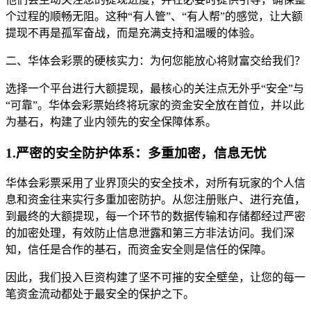
个过程的顺畅无阻。这种“有人管”、“有人帮”的感觉，让大额
提现不再是孤军奋战，而是充满支持和温暖的体验。
二、华体会彩票的硬核实力：为何您能放心将财富交给我们？
选择一个平台进行大额提现，最核心的关注点无外乎“安全”与
“可靠”。华体会彩票始终将玩家的资金安全放在首位，并以此
为基石，构建了业内领先的安全保障体系。
1.严密的安全防护体系：多重加密，信息无忧
华体会彩票采用了业界顶尖的安全技术，对所有玩家的个人信
息和资金往来实行多重加密防护。从您注册账户、进行充值，
到最终的大额提现，每一个环节的数据传输和存储都经过严密
的加密处理，有效防止信息泄露和第三方非法访问。我们深
知，信任是合作的基石，而资金安全则是信任的保障。
因此，我们投入巨资构建了坚不可摧的安全壁垒，让您的每一
笔资金流动都处于最安全的保护之下。